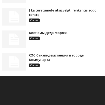
Į ką turėtumėte atsižvelgti renkantis sodo
centrą
Статьи
Костюмы Деда Мороза
Статьи
СЭС Санэпидемстанция в городе
Коммунарка
Статьи