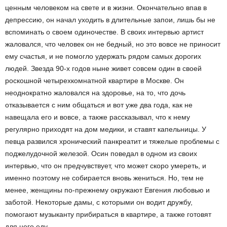
ценным человеком на свете и в жизни. Окончательно впав в
депрессию, он начал уходить в длительные запои, лишь бы не
вспоминать о своем одиночестве. В своих интервью артист
жаловался, что человек он не бедный, но это вовсе не приносит
ему счастья, и не помогло удержать рядом самых дорогих
людей. Звезда 90-х годов ныне живет совсем один в своей
роскошной четырехкомнатной квартире в Москве. Он
неоднократно жаловался на здоровье, на то, что дочь
отказывается с ним общаться и вот уже два года, как не
навещала его и вовсе, а также рассказывал, что к нему
регулярно приходят на дом медики, и ставят капельницы. У
певца развился хронический панкреатит и тяжелые проблемы с
поджелудочной железой. Осин поведал в одном из своих
интервью, что он предчувствует, что может скоро умереть, и
именно поэтому не собирается вновь жениться. Но, тем не
менее, женщины по-прежнему окружают Евгения любовью и
заботой. Некоторые дамы, с которыми он водит дружбу,
помогают музыканту прибираться в квартире, а также готовят
для него еду.