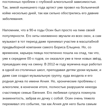
постоянных проблем с глубокой алкогольной зависимостью.
Так, зимой нынешнего года артист уже провел на больничной
койке несколько дней, так как сильно обострились его давние
заболевания.
Напомним, что в 90-е годы Осин был просто на пике своей
популярности. Его хиты неизменно звучали из всех окон, а сам
музыкант в тот период даже принимал участие в масштабной
предвыборной компании самого Бориса Ельцина. Но, со
временем, карьера певца постепенно пошла на спад, так что,
уже к середине 00-х годов, он оказался уже в тени новых звёзд,
пришедших ему на смену. В 2012-м году мужчина еще работал
в одной из столичных школ, преподавая детям уроки музыки, и
даже сам создал музыкальную группу, куда входила и его
родная дочка по имени Агния. Но, хронические проблемы с
алкоголем, в конечном итоге, полностью разрушили некогда
счастливую семью Евгения. Его любимая супруга покинула
знаменитость, забрав их дочку с собой. Осин очень тяжело
переживал это событие, так как Агния для него была самым