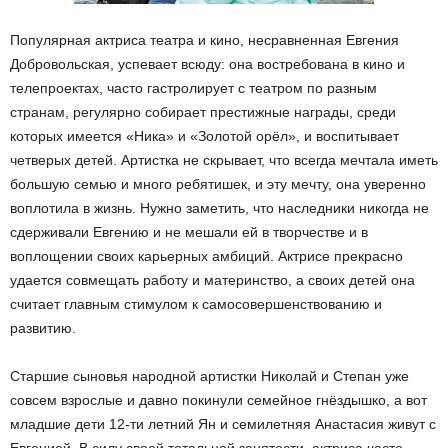
Популярная актриса театра и кино, несравненная Евгения
Добровольская, успевает всюду: она востребована в кино и
телепроектах, часто гастролирует с театром по разным
странам, регулярно собирает престижные награды, среди
которых имеется «Ника» и «Золотой орёл», и воспитывает
четверых детей. Артистка не скрывает, что всегда мечтала иметь
большую семью и много ребятишек, и эту мечту, она уверенно
воплотила в жизнь. Нужно заметить, что наследники никогда не
сдерживали Евгению и не мешали ей в творчестве и в
воплощении своих карьерных амбиций. Актрисе прекрасно
удается совмещать работу и материнство, а своих детей она
считает главным стимулом к самосовершенствованию и
развитию.
Старшие сыновья народной артистки Николай и Степан уже
совсем взрослые и давно покинули семейное гнёздышко, а вот
младшие дети 12-ти летний Ян и семилетняя Анастасия живут с