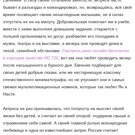
Евгенией. В силу своей тотальной занятости, актриса часто
бывает в разъездах и командировках, но, возвращаясь, всё своё
время посвящает своим ненаглядным малышам, не в силах
отпустить их ни на минуту. Добровольская помогает им в учебе,
вместе с ними выполняя домашние задания, старается с
пользой организовать их досуг, разбавляя его походами в
музеи, театры и на выставки, а вечера они проводят дома в
тихой, семейной обстановке.
Смотреть кино онлайн бесплатно
в хорошем качестве HD 720
, вот как они любят проводить вечер
после насыщенного и бурного дня. Евгения подбирает для
своих детей добрые сказки, или же нестареющую классику
отечественного кинематографа, но не упускают они и самых
свежих мультипликационных новинок, которые так любят Ян и
Настя.
Актриса не раз признавалась, что попросту не мыслит своей
жизни без детей, и считает их своей опорой, подарком свыше и
отражением себя самой. А своей главной ролью всенародная
любимица и одна из известнейших актрис России считает