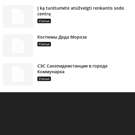
Į ką turėtumėte atsižvelgti renkantis sodo
centrą
Статьи
Костюмы Деда Мороза
Статьи
СЭС Санэпидемстанция в городе
Коммунарка
Статьи