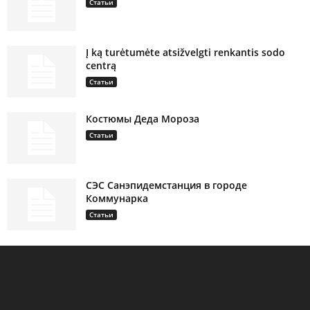
Статьи
Į ką turėtumėte atsižvelgti renkantis sodo
centrą
Статьи
Костюмы Деда Мороза
Статьи
СЭС Санэпидемстанция в городе
Коммунарка
Статьи