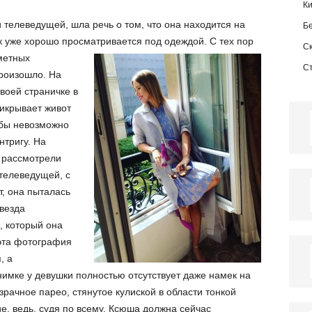
К
телеведущей, шла речь о том, что она находится на
Б
к уже хорошо просматривается под одеждой.
С тех пор
С
метных
С
роизошло. На
воей страничке в
икрывает живот
обы невозможно
нтригу. На
 рассмотрели
телеведущей, с
т, она пыталась
везда
, который она
 эта фотография
, а
нимке у девушки полностью отсутствует даже намек на
зрачное парео, стянутое кулиской в области тонкой
е, ведь, судя по всему, Ксюша должна сейчас