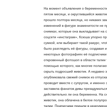
На момент объявления о беременности 
пятом месяце, и округлившийся животи
прошло полтора месяца, но никаких за
изменений в фигуре знаменитости не п
снимках, которые она выкладывает на с
соцсети «инстаграм», Ксюша упорно пр
сумкой, или выбирает такой ракурс, чт
было разглядеть её фигуры, создавая и
некоторых фотографиях её подписчики
откровенный фотошоп в области талии 
помощью которого, как многие полагаю
скрыть подросший животик. А недавно з
опубликовала свежий снимок из отпуска
проводит вместе с супругом, и именно
заставила фанатов дивы призадуматься
действительно ли она беременна. На с
животик, она облачена в белое полупро
талии. Подписчики пришли в недоумени