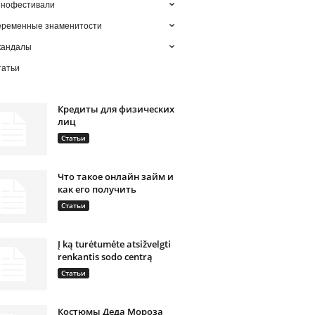
инофестивали
еременные знаменитости
кандалы
татьи
Кредиты для физических
лиц
Статьи
Что такое онлайн займ и
как его получить
Статьи
Į ką turėtumėte atsižvelgti
renkantis sodo centrą
Статьи
Костюмы Деда Мороза