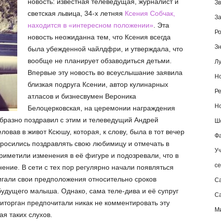
новость: известная телеведущая, журналист и
Зв
светская львица, 34-х летняя
Ксения Собчак,
За
находится в «интересном положении»
. Эта
Ро
новость неожиданна тем, что Ксения всегда
Зн
была убежденной чайлдфри, и утверждала, что
вообще не планирует обзаводиться детьми.
Лу
Впервые эту новость во всеуслышание заявила
Но
близкая подруга Ксении, автор кулинарных
Ре
атласов и бизнесвумен Вероника
Но
Белоцерковская, на церемонии награждения
образно поздравил с этим и телеведущий Андрей
Шо
овав в живот Ксюшу, которая, к слову, была в тот вечер
Фа
росились поздравлять свою любимицу и отмечать в
Уч
риметили изменения в её фигуре и подозревали, что в
се
ние. В сети с тех пор регулярно начали появляться
вигали свои предположения относительно сроков
С
удущего малыша. Однако, сама теле-дива и её супруг
Са
иторган предпочитали никак не комментировать эту
М
ая таких слухов.