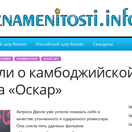
й шоу-бизнес
Российский шоу-бизнес
Скандалы
И МИРА
ПРЕМИЯ ОСКАР
ОСКАР 2017
и о камбоджийской
а «Оскар»
Зв
Актриса Джоли уже успела показать себя в
Зв
качестве утонченного и одаренного режиссера.
У
Она сняла пять удачных фильмов: