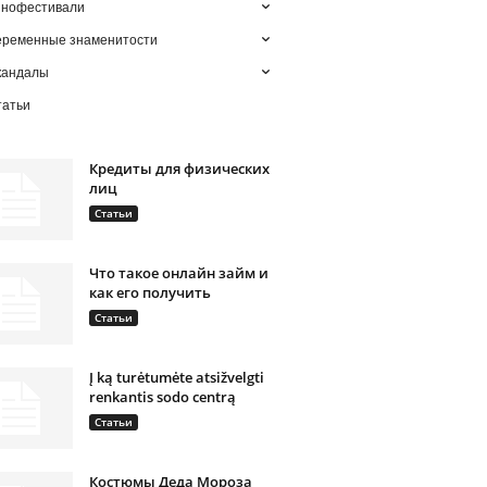
инофестивали
еременные знаменитости
кандалы
татьи
Кредиты для физических
лиц
Статьи
Что такое онлайн займ и
как его получить
Статьи
Į ką turėtumėte atsižvelgti
renkantis sodo centrą
Статьи
Костюмы Деда Мороза