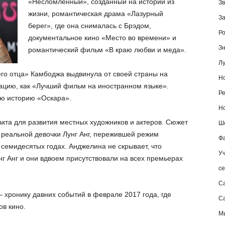
«Несломленный», созданный на истории из
Зв
жизни, романтическая драма «Лазурный
За
берег», где она снималась с Брэдом,
Ро
документальное кино «Место во времени» и
Зн
романтический фильм «В краю любви и меда».
Лу
го отца» Камбоджа выдвинула от своей страны на
Но
ацию, как «Лучший фильм на иностранном языке».
Ре
сю историю «Оскара».
Но
кта для развития местных художников и актеров. Сюжет
Шо
реальной девочки Лунг Анг, пережившей режим
Фа
 семидесятых годах. Анджелина не скрывает, что
Уч
г Анг и они вдвоем присутствовали на всех премьерах
се
С
 хронику давних событий в феврале 2017 года, где
Са
ов кино.
М