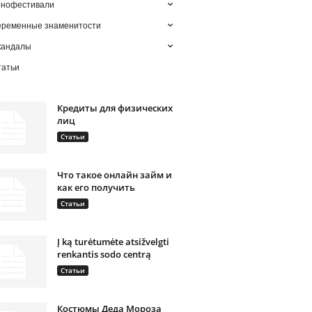
инофестивали
еременные знаменитости
кандалы
татьи
Кредиты для физических
лиц
Статьи
Что такое онлайн займ и
как его получить
Статьи
Į ką turėtumėte atsižvelgti
renkantis sodo centrą
Статьи
Костюмы Деда Мороза