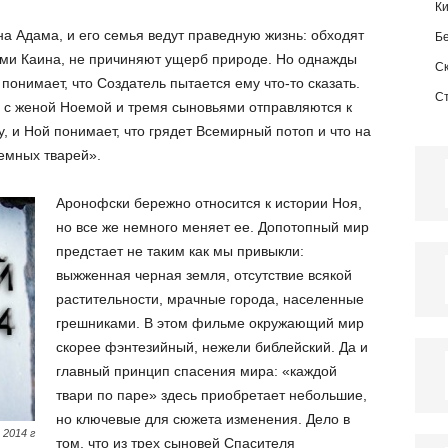
К
а Адама, и его семья ведут праведную жизнь: обходят
Б
ми Каина, не причиняют ущерб природе. Но однажды
С
понимает, что Создатель пытается ему что-то сказать.
С
е с женой Ноемой и тремя сыновьями отправляются к
у, и Ной понимает, что грядет Всемирный потоп и что на
емных тварей».
Аронофски бережно относится к истории Ноя,
но все же немного меняет ее. Допотопный мир
предстает не таким как мы привыкли:
выжженная черная земля, отсутствие всякой
растительности, мрачные города, населенные
грешниками. В этом фильме окружающий мир
скорее фэнтезийный, нежели библейский. Да и
главный принцип спасения мира: «каждой
твари по паре» здесь приобретает небольшие,
но ключевые для сюжета изменения. Дело в
 2014 г
том, что из трех сыновей Спасителя