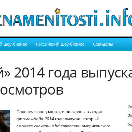
й шоу-бизнес
Российский шоу-бизнес
Скандалы
» 2014 года выпуск
росмотров
Зв
Подошел конец марта, и на экраны выходит
Зв
фильм
«Ной» 2014
года выпуска, который
У
сможете
скачать в hd качестве
, американского