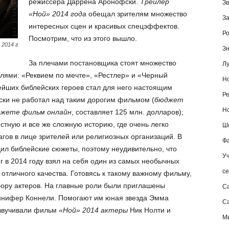
режиссера Даррена Аронофски.
Трейлер
Зв
«Ной» 2014 года
обещал зрителям множество
За
интересных сцен и красивых спецэффектов.
Ро
Посмотрим, что из этого вышло.
2014 г
Зн
За плечами постановщика стоят множество
Лу
лями: «Реквием по мечте», «Рестлер» и «Черный
Но
ейших библейских героев стал для него настоящим
Ре
ски не работал над таким дорогим фильмом (
бюджет
Но
жете фильм онлайн
, составляет 125 млн. долларов);
естную и все же сложную историю, где очень легко
Шо
гов в лице зрителей или религиозных организаций. В
Фа
ил библейские сюжеты, поэтому неудивительно, что
Уч
г в 2014 году взял на себя один из самых необычных
се
отличного качества. Готовясь к такому важному фильму,
ору актеров. На главные роли были приглашены
С
ннифер Коннели. Помогают им юная звезда Эмма
Са
озвучивали фильм
«Ной» 2014 актеры
Ник Нолти и
М