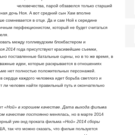
человечества, парой обзавелся только старший
ная дочь Ноя. А вот средний сын Хам вполне
ше сомневается в отце. Да и сам Ной к середине
ичным перфекционистом, который не будет считаться
еля.
овать между голливудским блокбастером и
оя 2014
года присутствуют красивейшие съемки,
но поставленные батальные сцены, но в то же время, в
 важные идеи, которые раскрывается в отношениях
ьме нет полностью положительных персонажей.
в сердце каждого человека идет борьба светлого и
ет ли человек найти правильный путь и окончательно
ет
«Ной» в хорошем качестве
.
Дата выхода фильма
ом качестве постоянно
менялась, но в марте 2014
ьерный уик-энд проката фильма
«Ной» 2014 сборы
ША, так что можно сказать, что фильм пользуется