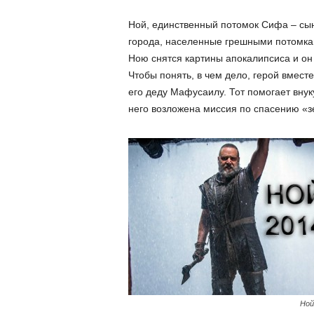
Ной, единственный потомок Сифа – сын
города, населенные грешными потомка
Ною снятся картины апокалипсиса и он 
Чтобы понять, в чем дело, герой вмест
его деду Мафусаилу. Тот помогает внук
него возложена миссия по спасению «з
Ной