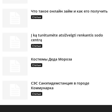
Что такое онлайн займ и как его получить
Статьи
Į ką turėtumėte atsižvelgti renkantis sodo
centrą
Статьи
Костюмы Деда Мороза
Статьи
СЭС Санэпидемстанция в городе
Коммунарка
Статьи