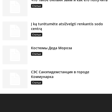
Статьи
Į ką turėtumėte atsižvelgti renkantis sodo
centrą
Статьи
Костюмы Деда Мороза
Статьи
СЭС Санэпидемстанция в городе
Коммунарка
Статьи