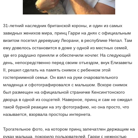
31-летний наследник британской короны, и один из самых
завидных женихов мира, принц Гарри на днях с официальным
визитом посетил деревушку Леорани, в республике Непал. Там
ему довелось остановится в доме у одной из местных семей,
где его радушно приняли и обеспечили ночлег. На следующий
день, непосредственно перед своим отъездом, внук Елизаветы
II, решил сделать на память снимок с ребенком этой
гостеприимной семьи. Он взял на руки очаровательного
младенца и сфотографировался с малышом. Вскоре снимок
был размещен на официальной страничке Кенсингтонского
дворца в одной из соцсетей. Наверное, принц и сам не ожидал
такой бурной реакции на эту фотографию, но она просто, что
называется, взорвала просторы интернета.
Трогательное фото, на котором принц запечатлен держащим на
руках малыша, покорило пользователей. Гарри с нежностью