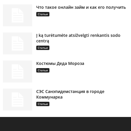
Что такое онлайн займ и как его получить
Статьи
Į ką turėtumėte atsižvelgti renkantis sodo
centrą
Статьи
Костюмы Деда Мороза
Статьи
СЭС Санэпидемстанция в городе
Коммунарка
Статьи