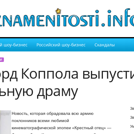
й шоу-бизнес
Российский шоу-бизнес
Скандалы
И
рд Коппола выпуст
ьную драму
Зв
Новость, которая обрадовала всю армию
Зв
поклонников всеми любимой
У
кинематографической эпопеи «Крестный отец» —