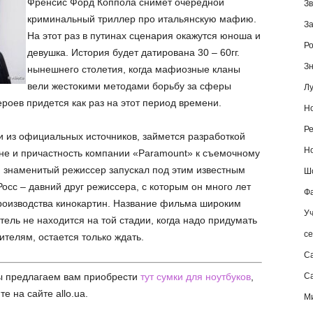
Френсис Форд Коппола снимет очередной
Зв
криминальный триллер про итальянскую мафию.
За
На этот раз в путинах сценария окажутся юноша и
Ро
девушка. История будет датирована 30 – 60гг.
Зн
нынешнего столетия, когда мафиозные кланы
вели жестокими методами борьбу за сферы
Лу
роев придется как раз на этот период времени.
Но
Ре
 из официальных источников, займется разработкой
Но
йне и причастность компании «Paramount» к съемочному
я знаменитый режиссер запускал под этим известным
Шо
сс – давний друг режиссера, с которым он много лет
Фа
производства кинокартин. Название фильма широким
Уч
тель не находится на той стадии, когда надо придумать
се
телям, остается только ждать.
С
ы предлагаем вам приобрести
тут сумки для ноутбуков
,
Са
 на сайте allo.ua.
М