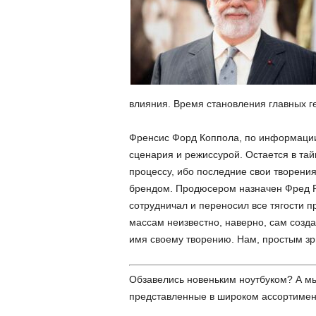
влияния. Время становления главных ге
Френсис Форд Коппола, по информации
сценария и режиссурой. Остается в та
процессу, ибо последние свои творени
брендом. Продюсером назначен Фред Ро
сотрудничал и переносил все тягости 
массам неизвестно, наверно, сам созда
имя своему творению. Нам, простым зри
Обзавелись новеньким ноутбуком? А м
представленные в широком ассортименте