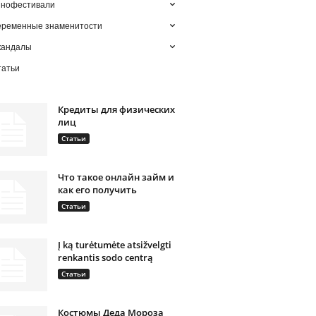
инофестивали
еременные знаменитости
кандалы
татьи
Кредиты для физических
лиц
Статьи
Что такое онлайн займ и
как его получить
Статьи
Į ką turėtumėte atsižvelgti
renkantis sodo centrą
Статьи
Костюмы Деда Мороза