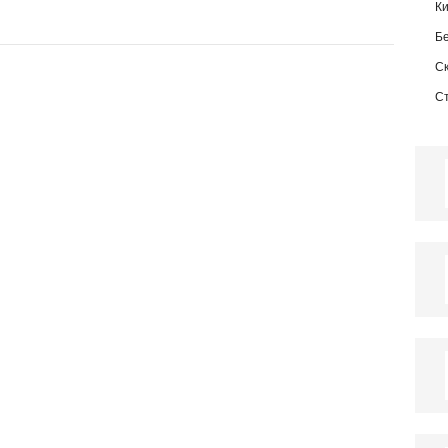
К
Б
С
С