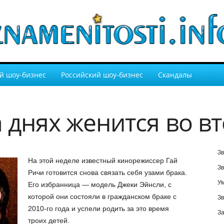
й шоу-бизнес
Российский шоу-бизнес
Скандалы
 днях женится во в
Зв
На этой неделе известный кинорежиссер Гай
Зв
Ричи готовится снова связать себя узами брака.
У
Его избранница — модель Джеки Эйнсли, с
которой они состояли в гражданском браке с
Зв
2010-го года и успели родить за это время
За
троих детей.