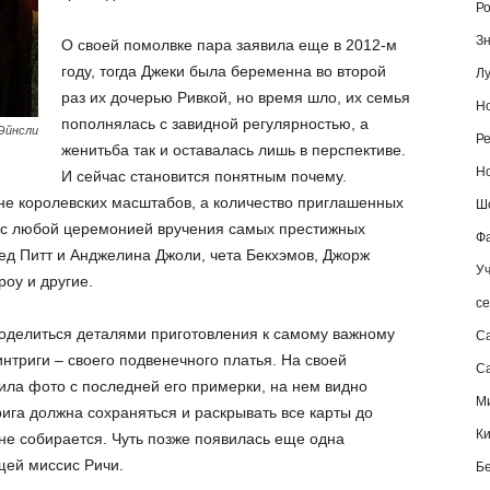
Ро
Зн
О своей помолвке пара заявила еще в 2012-м
году, тогда Джеки была беременна во второй
Лу
раз их дочерью Ривкой, но время шло, их семья
Но
пополнялась с завидной регулярностью, а
 Эйнсли
Ре
женитьба так и оставалась лишь в перспективе.
Но
И сейчас становится понятным почему.
ине королевских масштабов, а количество приглашенных
Шо
 с любой церемонией вручения самых престижных
Фа
ед Питт и Анджелина Джоли, чета Бекхэмов, Джорж
Уч
роу и другие.
се
поделиться деталями приготовления к самому важному
С
интриги – своего подвенечного платья. На своей
Са
ила фото с последней его примерки, на нем видно
М
рига должна сохраняться и раскрывать все карты до
К
е собирается. Чуть позже появилась еще одна
ей миссис Ричи.
Б