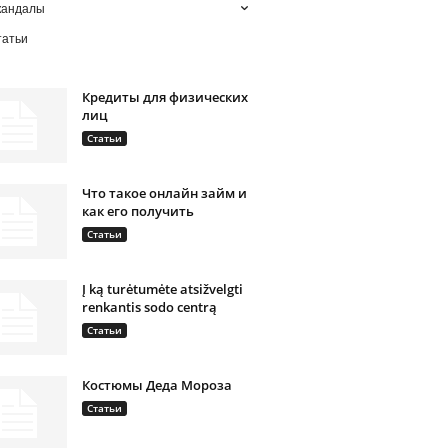
кандалы
татьи
Кредиты для физических
лиц
Статьи
Что такое онлайн займ и
как его получить
Статьи
Į ką turėtumėte atsižvelgti
renkantis sodo centrą
Статьи
Костюмы Деда Мороза
Статьи