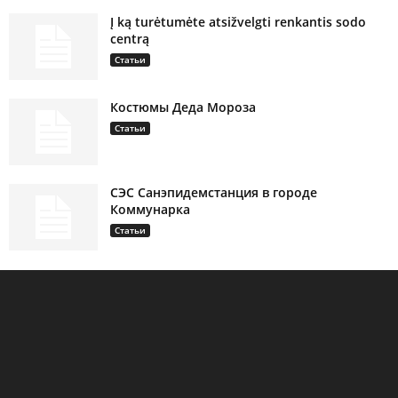
Į ką turėtumėte atsižvelgti renkantis sodo
centrą
Статьи
Костюмы Деда Мороза
Статьи
СЭС Санэпидемстанция в городе
Коммунарка
Статьи