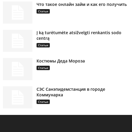
Что такое онлайн займ и как его получить
Статьи
Į ką turėtumėte atsižvelgti renkantis sodo
centrą
Статьи
Костюмы Деда Мороза
Статьи
СЭС Санэпидемстанция в городе
Коммунарка
Статьи