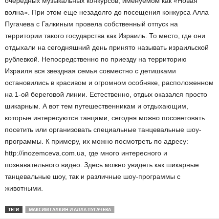
очередных музыкальных конкурсов, именуемом как «Новая
волна». При этом еще незадолго до посещения конкурса Алла
Пугачева с Галкиным провела собственный отпуск на
территории такого государства как Израиль. То место, где они
отдыхали на сегодняшний день принято называть израильской
рублевкой. Непосредственно по приезду на территорию
Израиля вся звездная семья совместно с детишками
остановились в красивом и огромном особняке, расположенном
на 1-ой береговой линии. Естественно, отдых оказался просто
шикарным. А вот тем путешественникам и отдыхающим,
которые интересуются танцами, сегодня можно посоветовать
посетить или организовать специальные танцевальные шоу-
программы. К примеру, их можно посмотреть по адресу:
http://inozemceva.com.ua, где много интересного и
познавательного видео. Здесь можно увидеть как шикарные
танцевальные шоу, так и различные шоу-программы с
животными.
ТЕГИ
МАКСИМ ГАЛКИН И АЛЛА ПУГАЧЕВА