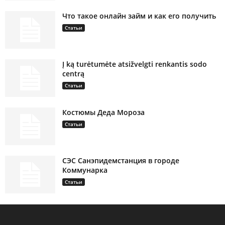
Что такое онлайн займ и как его получить
Статьи
Į ką turėtumėte atsižvelgti renkantis sodo
centrą
Статьи
Костюмы Деда Мороза
Статьи
СЭС Санэпидемстанция в городе
Коммунарка
Статьи