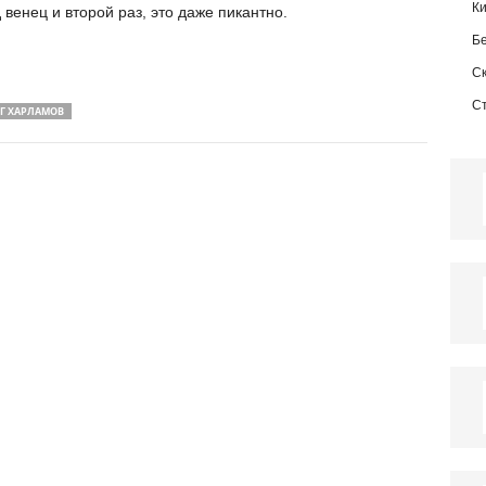
К
 венец и второй раз, это даже пикантно.
Б
С
С
Г ХАРЛАМОВ