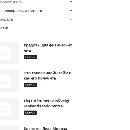
инофестивали
еременные знаменитости
кандалы
татьи
Кредиты для физических
лиц
Статьи
Что такое онлайн займ и
как его получить
Статьи
Į ką turėtumėte atsižvelgti
renkantis sodo centrą
Статьи
Костюмы Деда Мороза