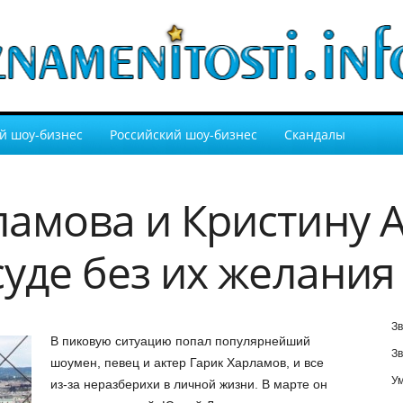
й шоу-бизнес
Российский шоу-бизнес
Скандалы
ламова и Кристину А
суде без их желания
Зв
В пиковую ситуацию попал популярнейший
Зв
шоумен, певец и актер Гарик Харламов, и все
У
из-за неразберихи в личной жизни. В марте он