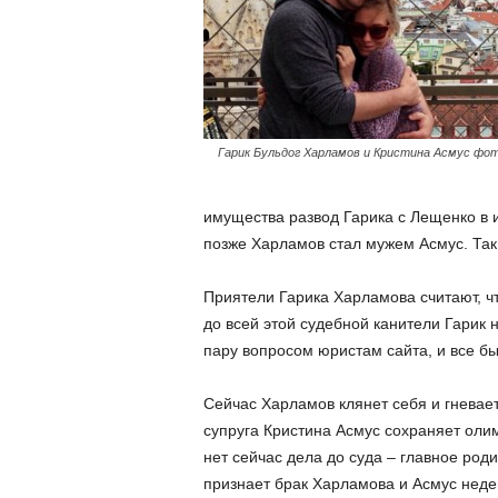
Гарик Бульдог Харламов и Кристина Асмус фот
имущества развод Гарика с Лещенко в 
позже Харламов стал мужем Асмус. Так
Приятели Гарика Харламова считают, ч
до всей этой судебной канители Гарик 
пару вопросом юристам сайта, и все б
Сейчас Харламов клянет себя и гневает
супруга Кристина Асмус сохраняет олим
нет сейчас дела до суда – главное роди
признает брак Харламова и Асмус недей