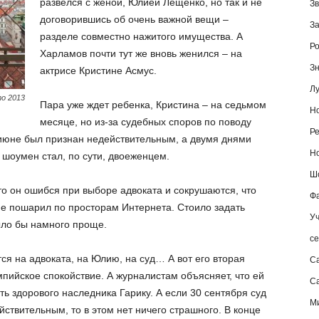
развелся с женой, Юлией Лещенко, но так и не
Зв
договорившись об очень важной вещи –
За
разделе совместно нажитого имущества. А
Ро
Харламов почти тут же вновь женился – на
Зн
актрисе Кристине Асмус.
Лу
о 2013
Пара уже ждет ребенка, Кристина – на седьмом
Но
месяце, но из-за судебных споров по поводу
Ре
июне был признан недействительным, а двумя днями
Но
 шоумен стал, по сути, двоеженцем.
Шо
то он ошибся при выборе адвоката и сокрушаются, что
Фа
не пошарил по просторам Интернета. Стоило задать
Уч
ыло бы намного проще.
се
ся на адвоката, на Юлию, на суд… А вот его вторая
С
пийское спокойствие. А журналистам объясняет, что ей
Са
ть здорового наследника Гарику. А если 30 сентября суд
М
ствительным, то в этом нет ничего страшного. В конце