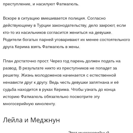
преступление, и насилуют Фатмагюль.
Вскоре в ситуацию вмешивается полиция. Согласно
действующему в Турции законодательству, дело закроют, если
кто-то из насильников согласится жениться на девушке.
Родители богатых парней уговаривают их менее состоятельного
друга Керима взять Фатмагюль в жены.
План достаточно прост. Через год парень должен подать на
развод. В результате никто из преступников не попадет за
решетку. Жизнь молодоженов начинается с естественной
ненависти друг к другу. Ведь честь девушки запятнана и её
судьба находится в руках Керима. Чтобы узнать до конца
историю Фатмагюль обязательно посмотрите эту
многосерийную киноленту.
Лейла и Меджнун
Этот многосерийный