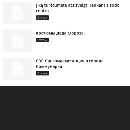
Į ką turėtumėte atsižvelgti renkantis sodo
centrą
Статьи
Костюмы Деда Мороза
Статьи
СЭС Санэпидемстанция в городе
Коммунарка
Статьи