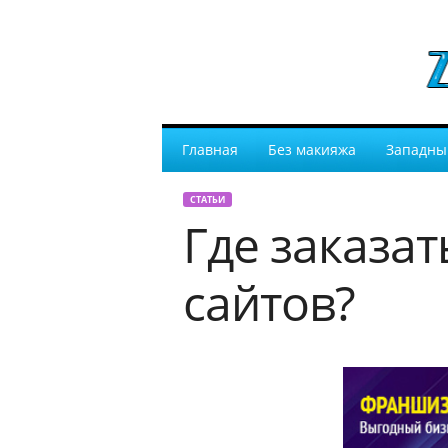
Главная
Без макияжа
Западны
СТАТЬИ
Где заказа
сайтов?