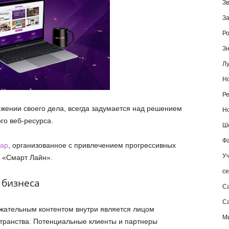
Зв
За
Ро
Зн
Лу
Но
Ре
жении своего дела, всегда задумается над решением
Но
го веб-ресурса.
Шо
Фа
дар
, организованное с привлечением прогрессивных
Уч
 «Смарт Лайн».
се
 бизнеса
С
Са
жательным контентом внутри является лицом
М
транства. Потенциальные клиенты и партнеры