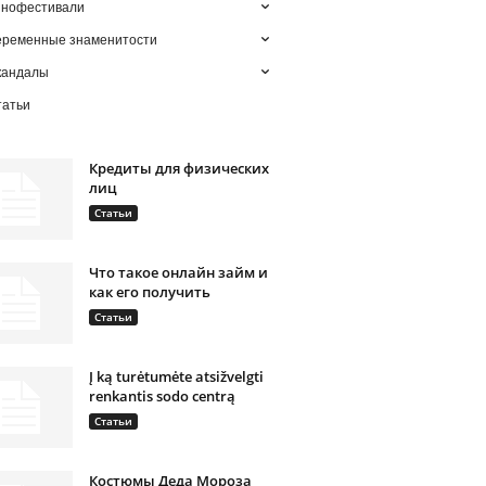
инофестивали
еременные знаменитости
кандалы
татьи
Кредиты для физических
лиц
Статьи
Что такое онлайн займ и
как его получить
Статьи
Į ką turėtumėte atsižvelgti
renkantis sodo centrą
Статьи
Костюмы Деда Мороза