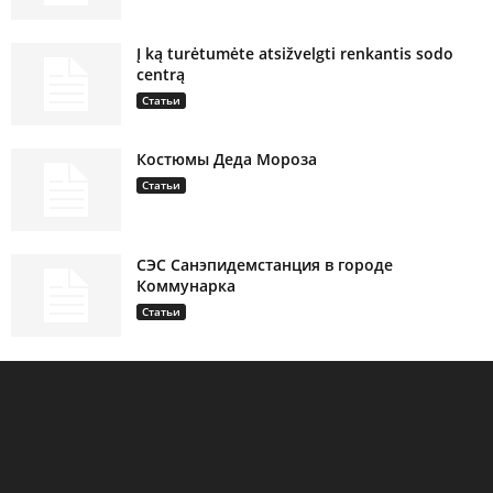
Į ką turėtumėte atsižvelgti renkantis sodo
centrą
Статьи
Костюмы Деда Мороза
Статьи
СЭС Санэпидемстанция в городе
Коммунарка
Статьи