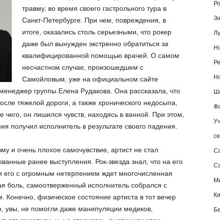
Ро
травму, во время своего гастрольного тура в
Зн
Санкт-Петербурге. При чем, повреждения, в
итоге, оказались столь серьезными, что рокер
Лу
даже был вынужден экстренно обратиться за
Но
квалифицированной помощью врачей. О самом
Ре
несчастном случае, произошедшем с
Но
Самойловым, уже на официальном сайте
-менеджер группы Елена Рудакова. Она рассказала, что
Шо
осле тяжелой дороги, а также хронического недосыпа,
Фа
е чего, он лишился чувств, находясь в ванной. При этом,
Уч
ия получил исполнитель в результате своего падения.
се
му и очень плохое самочувствие, артист не стал
С
ванные ранее выступления. Рок-звезда знал, что на его
Са
и его с огромным нетерпением ждет многочисленная
М
гая боль, самоотверженный исполнитель собрался с
К
м. Конечно, физическое состояние артиста в тот вечер
о, увы, не помогли даже манипуляции медиков,
Б