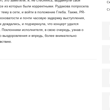
т, это заметили, и, не стесняясь, выдвинули свои
С
все из которых были корректными. Рудакова попросила
С
 тему в сети, и войти в положение Глеба. Также, PR-
оховатости и почти часовую задержку выступления,
х дождались, и подчеркнула, что концерт удался
 Поклонники исполнителя, в свою очередь, узнав о
о выздоровления и впредь, более внимательно
вствию.