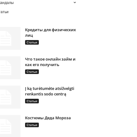
кандалы
татьи
Кредиты для физических
лиц
Статьи
Что такое онлайн займ и
как его получить
Статьи
Į ką turėtumėte atsižvelgti
renkantis sodo centrą
Статьи
Костюмы Деда Мороза
Статьи