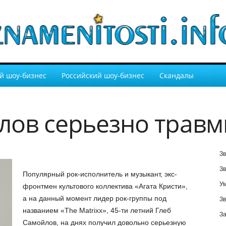
й шоу-бизнес
Российский шоу-бизнес
Скандалы
лов серьезно трав
Зв
Зв
Популярный рок-исполнитель и музыкант, экс-
У
фронтмен культового коллектива «Агата Кристи»,
а на данный момент лидер рок-группы под
Зв
названием «The Matrixx», 45-ти летний Глеб
За
Самойлов, на днях получил довольно серьезную