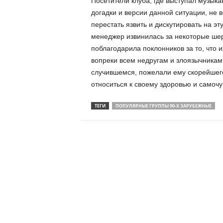
Посетители клуба, где выступал музыкан
догадки и версии данной ситуации, не 
перестать язвить и дискутировать на эту
менеджер извинилась за некоторые шер
поблагодарила поклонников за то, что и
вопреки всем недругам и злоязычникам.
случившемся, пожелали ему скорейшег
относиться к своему здоровью и самочу
ТЕГИ
ПОПУЛЯРНЫЕ ГРУППЫ 90-Х ЗАРУБЕЖНЫЕ