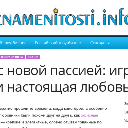
й шоу-бизнес
Российский шоу-бизнес
Скандалы
ГО ШОУ БИЗНЕСА
СТАТЬИ
 новой пассией: иг
и настоящая любов
Зв
вратно прошли те времена, когда киногерои, а особенно
Зв
любовники были похожи друг на друга, как
офисные
У
— крепкие и элегантные, словно отштампованные по