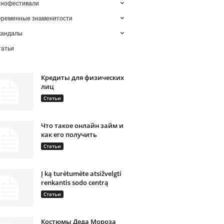
инофестивали
еременные знаменитости
кандалы
татьи
Кредиты для физических
лиц
Статьи
Что такое онлайн займ и
как его получить
Статьи
Į ką turėtumėte atsižvelgti
renkantis sodo centrą
Статьи
Костюмы Деда Мороза