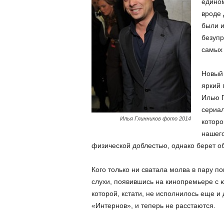
едином
вроде 
были и
безупр
самых 
Новый 
яркий 
Илью Г
сериал
Илья Глинников фото 2014
которо
нашего
физической доблестью, однако берет об
Кого только ни сватала молва в пару п
слухи, появившись на кинопремьере с 
которой, кстати, не исполнилось еще и
«Интернов», и теперь не расстаются.