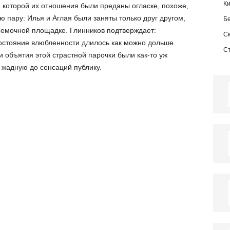
К
а которой их отношения были преданы огласке, похоже,
 пару: Илья и Аглая были заняты только друг другом,
Б
ъемочной площадке. Глинников подтверждает:
С
состояние влюбленности длилось как можно дольше.
С
и объятия этой страстной парочки были как-то уж
жадную до сенсаций публику.