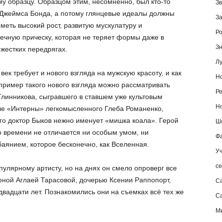
у образцу. Образцом этим, несомненно, был кто-то
Зв
Джеймса Бонда, а потому глянцевые идеалы должны
За
меть высокий рост, развитую мускулатуру и
Ро
ечную прическу, которая не теряет формы даже в
Зн
жестких передрягах.
Лу
век требует и нового взгляда на мужскую красоту, и как
Но
пример такого нового взгляда можно рассматривать
Ре
линникова, сыгравшего в ставшем уже культовым
Но
е «Интерны» легкомысленного Глеба Романенко,
го доктор Быков нежно именует «мишка коала». Герой
Шо
 времени не отличается ни особым умом, ни
Фа
аянием, которое бесконечно, как Вселенная.
Уч
се
опулярному артисту, но на днях он смело опроверг все
юной Аглаей Тарасовой, дочерью Ксении Раппопорт,
С
 двадцати лет. Познакомились они на съемках всё тех же
Са
М