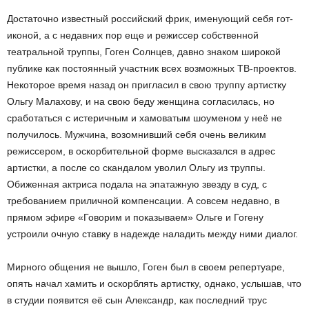
Достаточно известный российский фрик, именующий себя гот-
иконой, а с недавних пор еще и режиссер собственной
театральной труппы, Гоген Солнцев, давно знаком широкой
публике как постоянный участник всех возможных ТВ-проектов.
Некоторое время назад он пригласил в свою труппу артистку
Ольгу Малахову, и на свою беду женщина согласилась, но
сработаться с истеричным и хамоватым шоуменом у неё не
получилось. Мужчина, возомнивший себя очень великим
режиссером, в оскорбительной форме высказался в адрес
артистки, а после со скандалом уволил Ольгу из труппы.
Обиженная актриса подала на эпатажную звезду в суд, с
требованием приличной компенсации. А совсем недавно, в
прямом эфире «Говорим и показываем» Ольге и Гогену
устроили очную ставку в надежде наладить между ними диалог.
Мирного общения не вышло, Гоген был в своем репертуаре,
опять начал хамить и оскорблять артистку, однако, услышав, что
в студии появится её сын Александр, как последний трус