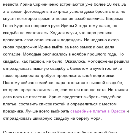
невеста Ирина Скриниченко встречаются уже более 10 лет. За
это время фотомодель и актриса успела даже бросить его, но
спустя некоторое время отношения возобновились. Впервые
Гоша Куценко попросил руки Ирины 3 года тому назад, но
свадьба не состоялась. Ходили слухи, что пара решила
проверить свои отношения и подождать. Но недавно актер
снова предложил Ирине выйти за него замуж и она дала
согласие. Молодые расписались в ноябре прошлого года. Но
свадьбы, как таковой, не было. Оказалось, молодожены решили
отпраздновать пышную свадьбу с банкетом и кучей гостей, а
такое празднество требует продолжительной подготовки.
Поэтому сейчас семейная пара готовится к пышной свадьбе,
которая, предположительно, состоится в конце лета. Но точная
дата пока не известна. Ирине предстоит выбрать свадебное
платье, составить список гостей и определиться с местом
праздника. Лучше всего выбирать
свадебные платья в Одессе
и
отпраздновать шикарную свадьбу на берегу моря.
Стоит отметить, что у Гоши Куценко это будет второй брак.