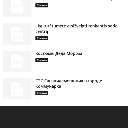
Статьи
Į ką turėtumėte atsižvelgti renkantis sodo
centrą
Статьи
Костюмы Деда Мороза
Статьи
СЭС Санэпидемстанция в городе
Коммунарка
Статьи