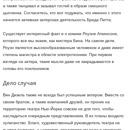
а также танцевал и зазывал гостей в образе смешного
цыпленка. Согласитесь, кто мог подумать, что именно с этого
начнется активная актерская деятельность Бреда Питта.
Существует интересный факт и о комике Роуэне Аткинсоне,
которого все мы знаем, как мистера Бина. На самом деле,
Роуэн является высокообразованным человеком и даже имеет
степень магистра в области электротехники. При первом
взгляде на актера, такие мысли даже не закрадываются в
головы его поклонников.
Дело случая
Вин Дизель также не всегда был успешным актером. Вместе со
своим братом, а также компанией друзей, он проник на
территорию театра Нью-Йорка совсем не для того, чтобы
насладиться очередным представлением. В их планы входило
хулиганство. Благо, художественный руководитель театра не
вызвал полицию, а напротив, предложил им роли в спектакле,