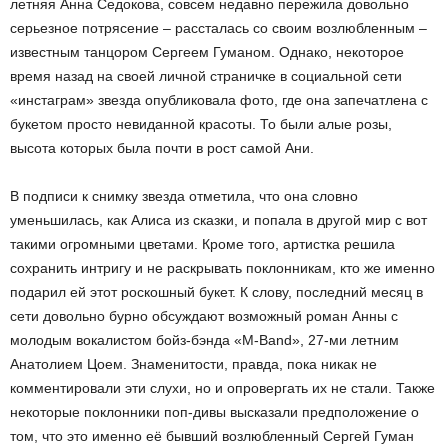
летняя Анна Седокова, совсем недавно пережила довольно
серьезное потрясение – рассталась со своим возлюбленным –
известным танцором Сергеем Гуманом. Однако, некоторое
время назад на своей личной страничке в социальной сети
«инстаграм» звезда опубликовала фото, где она запечатлена с
букетом просто невиданной красоты. То были алые розы,
высота которых была почти в рост самой Ани.
В подписи к снимку звезда отметила, что она словно
уменьшилась, как Алиса из сказки, и попала в другой мир с вот
такими огромными цветами. Кроме того, артистка решила
сохранить интригу и не раскрывать поклонникам, кто же именно
подарил ей этот роскошный букет. К слову, последний месяц в
сети довольно бурно обсуждают возможный роман Анны с
молодым вокалистом бойз-бэнда «М-Band», 27-ми летним
Анатолием Цоем. Знаменитости, правда, пока никак не
комментировали эти слухи, но и опровергать их не стали. Также
некоторые поклонники поп-дивы высказали предположение о
том, что это именно её бывший возлюбленный Сергей Гуман