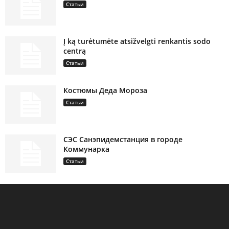
Статьи
Į ką turėtumėte atsižvelgti renkantis sodo
centrą
Статьи
Костюмы Деда Мороза
Статьи
СЭС Санэпидемстанция в городе
Коммунарка
Статьи