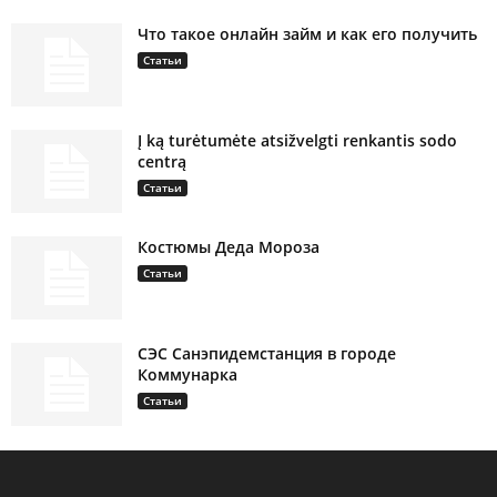
Что такое онлайн займ и как его получить
Статьи
Į ką turėtumėte atsižvelgti renkantis sodo
centrą
Статьи
Костюмы Деда Мороза
Статьи
СЭС Санэпидемстанция в городе
Коммунарка
Статьи