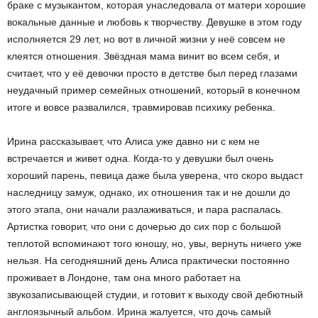
браке с музыкантом, которая унаследовала от матери хорошие
вокальные данные и любовь к творчеству. Девушке в этом году
исполняется 29 лет, но вот в личной жизни у неё совсем не
клеятся отношения. Звёздная мама винит во всем себя, и
считает, что у её девочки просто в детстве был перед глазами
неудачный пример семейных отношений, который в конечном
итоге и вовсе развалился, травмировав психику ребенка.
Ирина рассказывает, что Алиса уже давно ни с кем не
встречается и живет одна. Когда-то у девушки был очень
хороший парень, певица даже была уверена, что скоро выдаст
наследницу замуж, однако, их отношения так и не дошли до
этого этапа, они начали разлаживаться, и пара распалась.
Артистка говорит, что они с дочерью до сих пор с большой
теплотой вспоминают того юношу, но, увы, вернуть ничего уже
нельзя. На сегодняшний день Алиса практически постоянно
проживает в Лондоне, там она много работает на
звукозаписывающей студии, и готовит к выходу свой дебютный
англоязычный альбом. Ирина жалуется, что дочь самый