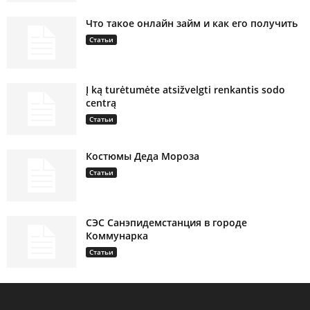
Что такое онлайн займ и как его получить
Статьи
Į ką turėtumėte atsižvelgti renkantis sodo
centrą
Статьи
Костюмы Деда Мороза
Статьи
СЭС Санэпидемстанция в городе
Коммунарка
Статьи