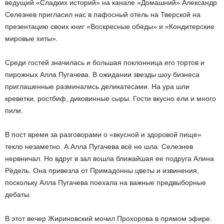
ведущий «Сладких историй» на канале «Домашний» Александр
Селезнев пригласил нас в пафосный отель на Тверской на
презентацию своих книг «Воскресные обеды» и «Кондитерские
мировые хиты».
Среди гостей значилась и большая поклонница его тортов и
пирожных Алла Пугачева. В ожидании звезды шоу бизнеса
приглашенные разминались деликатесами. На ура шли
креветки, ростбиф, диковинные сыры. Гости вкусно ели и много
пили.
В пост время за разговорами о «вкусной и здоровой пище»
текло незаметно. А Алла Пугачева всё не шла. Селезнев
нервничал. Но вдруг в зал вошла ближайшая ее подруга Алина
Рёдель. Она привезла от Примадонны цветы и извинения,
поскольку Алла Пугачева поехала на важные предвыборные
дебаты.
В этот вечер Жириновский мочил Прохорова в прямом эфире.