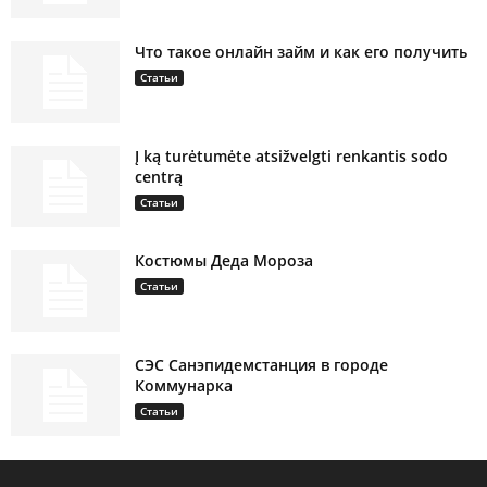
Что такое онлайн займ и как его получить
Статьи
Į ką turėtumėte atsižvelgti renkantis sodo
centrą
Статьи
Костюмы Деда Мороза
Статьи
СЭС Санэпидемстанция в городе
Коммунарка
Статьи