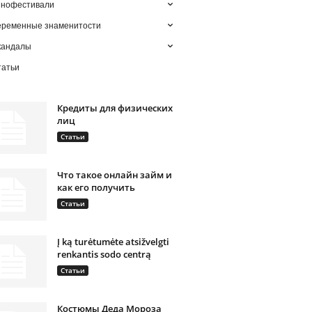
инофестивали
еременные знаменитости
кандалы
татьи
Кредиты для физических
лиц
Статьи
Что такое онлайн займ и
как его получить
Статьи
Į ką turėtumėte atsižvelgti
renkantis sodo centrą
Статьи
Костюмы Деда Мороза