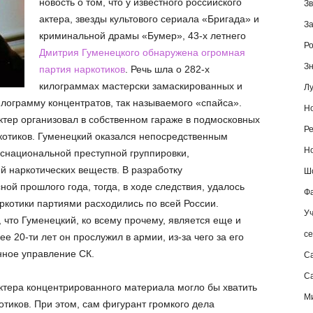
новость о том, что у известного российского
Зв
актера, звезды культового сериала «Бригада» и
За
криминальной драмы «Бумер», 43-х летнего
Ро
Дмитрия Гуменецкого обнаружена огромная
Зн
партия наркотиков
. Речь шла о 282-х
килограммах мастерски замаскированных и
Лу
лограмму концентратов, так называемого «спайса».
Но
актер организовал в собственном гараже в подмосковных
Ре
котиков. Гуменецкий оказался непосредственным
Но
снациональной преступной группировки,
 наркотических веществ. В разработку
Шо
ой прошлого года, тогда, в ходе следствия, удалось
Фа
аркотики партиями расходились по всей России.
Уч
 что Гуменецкий, ко всему прочему, является еще и
се
 20-ти лет он прослужил в армии, из-за чего за его
нное управление СК.
С
Са
актера концентрированного материала могло бы хватить
М
отиков. При этом, сам фигурант громкого дела