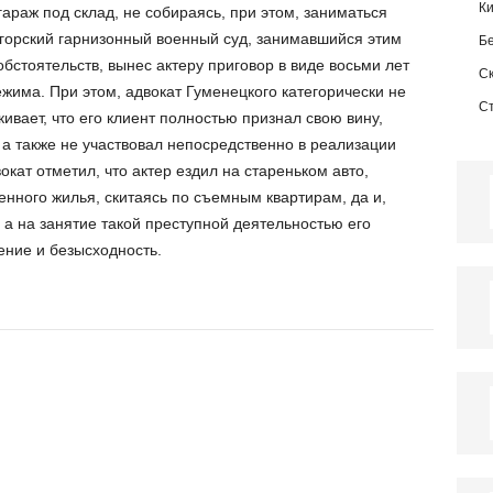
К
гараж под склад, не собираясь, при этом, заниматься
горский гарнизонный военный суд, занимавшийся этим
Б
бстоятельств, вынес актеру приговор в виде восьми лет
С
жима. При этом, адвокат Гуменецкого категорически не
С
ивает, что его клиент полностью признал свою вину,
 а также не участвовал непосредственно в реализации
окат отметил, что актер ездил на стареньком авто,
енного жилья, скитаясь по съемным квартирам, да и,
, а на занятие такой преступной деятельностью его
ние и безысходность.