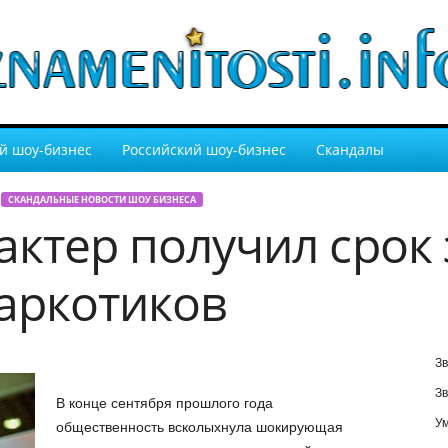
й шоу-бизнес
Российский шоу-бизнес
Скандалы
СКАНДАЛЬНЫЕ НОВОСТИ ШОУ БИЗНЕСА
актер получил срок 
аркотиков
Зв
Зв
В конце сентября прошлого года
У
общественность всколыхнула шокирующая