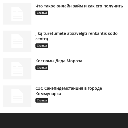
Что такое онлайн займ и как его получить
Статьи
Į ką turėtumėte atsižvelgti renkantis sodo
centrą
Статьи
Костюмы Деда Мороза
Статьи
СЭС Санэпидемстанция в городе
Коммунарка
Статьи