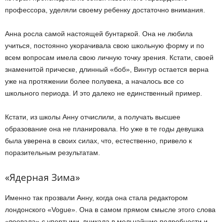
профессора, уделяли своему ребенку достаточно внимания.
Анна росла самой настоящей бунтаркой. Она не любила
учиться, постоянно укорачивала свою школьную форму и по
всем вопросам имела свою личную точку зрения. Кстати, своей
знаменитой прическе, длинный «боб», Винтур остается верна
уже на протяжении более полувека, а началось все со
школьного периода. И это далеко не единственный пример.
Кстати, из школы Анну отчислили, а получать высшее
образование она не планировала. Но уже в те годы девушка
была уверена в своих силах, что, естественно, привело к
поразительным результатам.
«Ядерная Зима»
Именно так прозвали Анну, когда она стала редактором
лондонского «Vogue». Она в самом прямом смысле этого слова
«воевала» с упертыми, вникала в мельчайшие подробности и