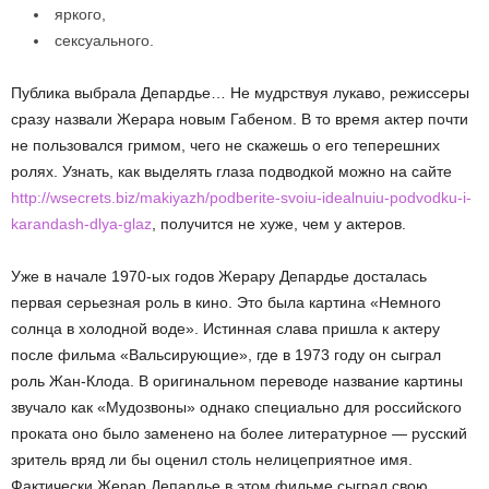
яркого,
сексуального.
Публика выбрала Депардье… Не мудрствуя лукаво, режиссеры
сразу назвали Жерара новым Габеном. В то время актер почти
не пользовался гримом, чего не скажешь о его теперешних
ролях. Узнать, как выделять глаза подводкой можно на сайте
http://wsecrets.biz/makiyazh/podberite-svoiu-idealnuiu-podvodku-i-
karandash-dlya-glaz
, получится не хуже, чем у актеров.
Уже в начале 1970-ых годов Жерару Депардье досталась
первая серьезная роль в кино. Это была картина «Немного
солнца в холодной воде». Истинная слава пришла к актеру
после фильма «Вальсирующие», где в 1973 году он сыграл
роль Жан-Клода. В оригинальном переводе название картины
звучало как «Мудозвоны» однако специально для российского
проката оно было заменено на более литературное — русский
зритель вряд ли бы оценил столь нелицеприятное имя.
Фактически Жерар Депардье в этом фильме сыграл свою