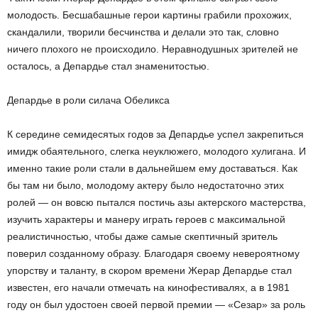
молодость. Бесшабашные герои картины грабили прохожих,
скандалили, творили бесчинства и делали это так, словно
ничего плохого не происходило. Неравнодушных зрителей не
осталось, а Депардье стал знаменитостью.
Депардье в роли силача Обеликса
К середине семидесятых годов за Депардье успел закрепиться
имидж обаятельного, слегка неуклюжего, молодого хулигана. И
именно такие роли стали в дальнейшем ему доставаться. Как
бы там ни было, молодому актеру было недостаточно этих
ролей — он вовсю пытался постичь азы актерского мастерства,
изучить характеры и манеру играть героев с максимальной
реалистичностью, чтобы даже самые скептичный зритель
поверил созданному образу. Благодаря своему невероятному
упорству и таланту, в скором времени Жерар Депардье стал
известен, его начали отмечать на кинофестивалях, а в 1981
году он был удостоен своей первой премии — «Сезар» за роль