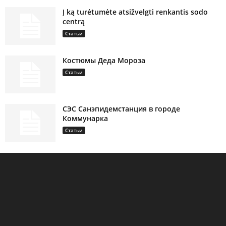
Į ką turėtumėte atsižvelgti renkantis sodo
centrą
Статьи
Костюмы Деда Мороза
Статьи
СЭС Санэпидемстанция в городе
Коммунарка
Статьи