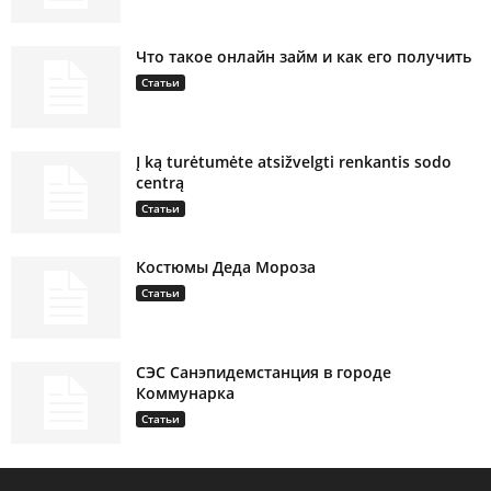
Что такое онлайн займ и как его получить
Статьи
Į ką turėtumėte atsižvelgti renkantis sodo
centrą
Статьи
Костюмы Деда Мороза
Статьи
СЭС Санэпидемстанция в городе
Коммунарка
Статьи