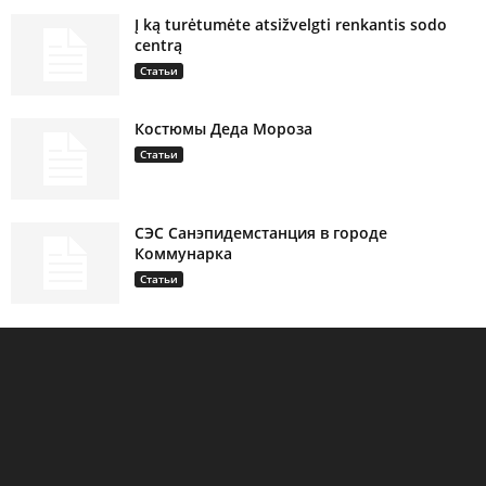
Į ką turėtumėte atsižvelgti renkantis sodo
centrą
Статьи
Костюмы Деда Мороза
Статьи
СЭС Санэпидемстанция в городе
Коммунарка
Статьи