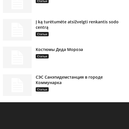
Статьи
Į ką turėtumėte atsižvelgti renkantis sodo
centrą
Статьи
Костюмы Деда Мороза
Статьи
СЭС Санэпидемстанция в городе
Коммунарка
Статьи