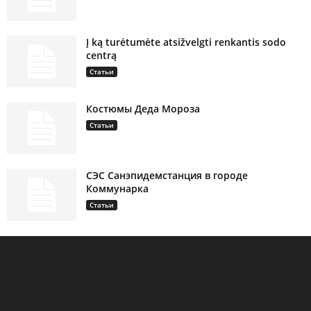
Į ką turėtumėte atsižvelgti renkantis sodo
centrą
Статьи
Костюмы Деда Мороза
Статьи
СЭС Санэпидемстанция в городе
Коммунарка
Статьи