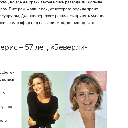
ем, но все её браки закончились разводами. Дольше
тером Питером Фачинелли, от которого родила троих
с супругом, Дженнифер даже решилась принять участие
ходившем в эфир под названием «Дженнифер Гарт:
ерис – 57 лет, «Беверли-
работой
сталась
она
 успех
о в