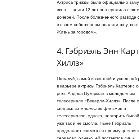
Актриса трижды была официально замуж
всего – почти 12 лет она прожила с ак
дочерей. После болезненного развода 
в своем собственном реалити-шоу, вы
Жизнь за городом».
4. Гэбриэль Энн Карт
Хиллз»
Пожалуй, самой известной и успешной 
в карьере актрисы Гэбриэль Картерис о
роль Андреа Цукерман в молодежном
телесериале «Беверли-Хиллз». После 
снялась во множестве фильмов и
телесериалов, однако, повторить былой
уже так и не смогла. Ныне Гэбриэль
продолжает сниматься преимущественн
сериалах, однако, ей достаются лишь