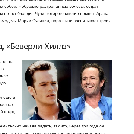
за собой. Небрежно растрепанные волосы, седая
м не тот блондин Чучи, которого многие помнят. Арана
томодели Марии Сусинии, пара ныне воспитывает троих
д, «Беверли-Хиллз»
стен на
 в
ллз».
шую
я еще в
оектах.
 старт,
мительно начала падать, так что, через три года он
оект, и впоследствии признался, что причиной такого