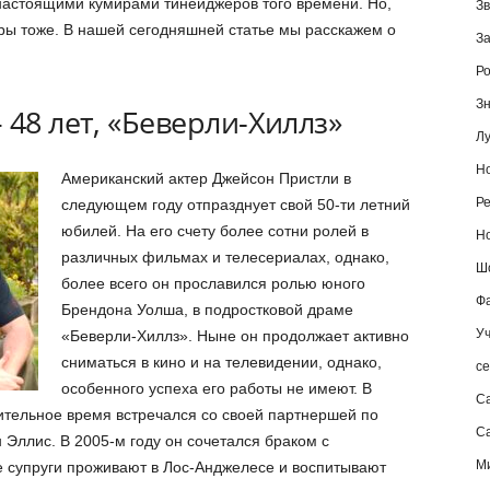
 настоящими кумирами тинейджеров того времени. Но,
Зв
ры тоже. В нашей сегодняшней статье мы расскажем о
За
Ро
Зн
 48 лет, «Беверли-Хиллз»
Лу
Но
Американский актер Джейсон Пристли в
Ре
следующем году отпразднует свой 50-ти летний
юбилей. На его счету более сотни ролей в
Но
различных фильмах и телесериалах, однако,
Шо
более всего он прославился ролью юного
Фа
Брендона Уолша, в подростковой драме
Уч
«Беверли-Хиллз». Ныне он продолжает активно
сниматься в кино и на телевидении, однако,
се
особенного успеха его работы не имеют. В
С
ительное время встречался со своей партнершей по
Са
Эллис. В 2005-м году он сочетался браком с
М
 супруги проживают в Лос-Анджелесе и воспитывают