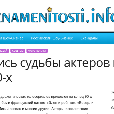
й шоу-бизнес
Российский шоу-бизнес
Скандалы
ЛЮДЕЙ
СОВЕТЫ 3
ФОТО-ГАЛЕРЕЯ
ись судьбы актеров
-х
Зв
драматических телесериалов пришелся на конец 90-х –
Зв
и были французский ситком «Элен и ребята», «Беверли-
У
Дикий ангел» и многие другие. Актеры, исполнявшие