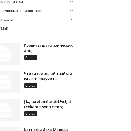
инофестивали
еременные знаменитости
кандалы
татьи
Кредиты для физических
лиц
Статьи
Что такое онлайн займ и
как его получить
Статьи
Į ką turėtumėte atsižvelgti
renkantis sodo centrą
Статьи
Костюмы Деда Мороза