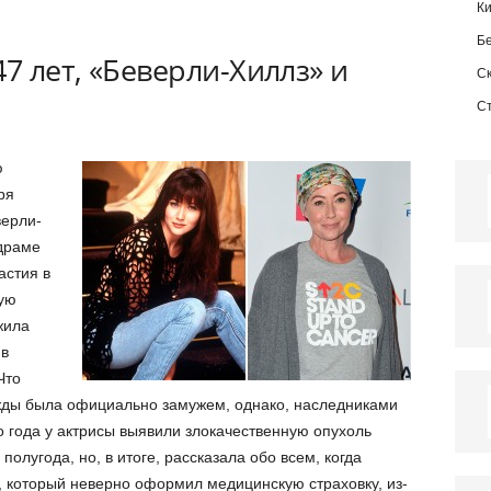
К
Б
7 лет, «Беверли-Хиллз» и
С
С
ю
ря
верли-
драме
астия в
ую
жила
 в
Что
ижды была официально замужем, однако, наследниками
го года у актрисы выявили злокачественную опухоль
полугода, но, в итоге, рассказала обо всем, когда
, который неверно оформил медицинскую страховку, из-