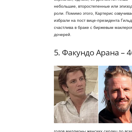
небольшие, второстепенные или эпизо
роли. Помимо этого, Картерис озвучива
избрали на пост вице-президента Гильд
счастлива в браке с биржевым маклеро
дочерей.
5. Факундо Арана – 4
годов миллионы женских сердец по всем