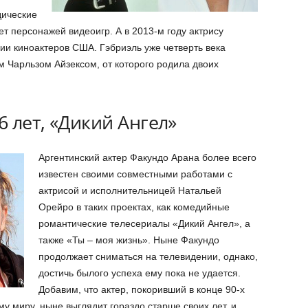
дические
ет персонажей видеоигр. А в 2013-м году актрису
ии киноактеров США. Гэбриэль уже четверть века
м Чарльзом Айзексом, от которого родила двоих
6 лет, «Дикий Ангел»
Аргентинский актер Факундо Арана более всего
известен своими совместными работами с
актрисой и исполнительницей Натальей
Орейро в таких проектах, как комедийные
романтические телесериалы «Дикий Ангел», а
также «Ты – моя жизнь». Ныне Факундо
продолжает сниматься на телевидении, однако,
достичь былого успеха ему пока не удается.
Добавим, что актер, покоривший в конце 90-х
у миру, ныне выглядит гораздо старше своих лет, и,