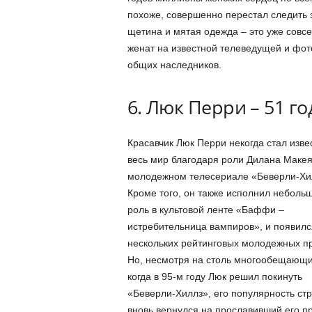
похоже, совершенно перестал следить 
щетина и мятая одежда – это уже совсе
женат на известной телеведущей и фо
общих наследников.
6. Люк Перри – 51 го
Красавчик Люк Перри некогда стал изве
весь мир благодаря роли Дилана Макея
молодежном телесериале «Беверли-Хи
Кроме того, он также исполнил неболь
роль в культовой ленте «Баффи –
истребительница вампиров», и появилс
нескольких рейтинговых молодежных пр
Но, несмотря на столь многообещающий
когда в 95-м году Люк решил покинуть
«Беверли-Хиллз», его популярность стре
вновь вернулся на прославивший его пр