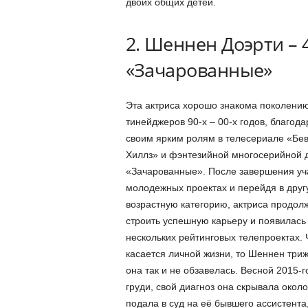
двоих общих детей.
2. Шеннен Доэрти – 4
«Зачарованные»
Эта актриса хорошо знакома поколени
тинейджеров 90-х – 00-х годов, благода
своим ярким ролям в телесериале «Бе
Хиллз» и фэнтезийной многосерийной 
«Зачарованные». После завершения уч
молодежных проектах и перейдя в друг
возрастную категорию, актриса продол
строить успешную карьеру и появилась
нескольких рейтинговых телепроектах. 
касается личной жизни, то Шеннен тр
она так и не обзавелась. Весной 2015-
груди, свой диагноз она скрывала около 
подала в суд на её бывшего ассистента