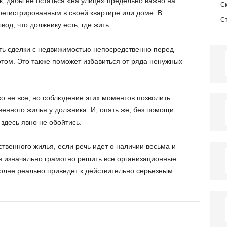
к, дабы не остаться «на улице» предельно важно на
С
регистрированным в своей квартире или доме. В
С
од, что должнику есть, где жить.
ть сделки с недвижимостью непосредственно перед
том. Это также поможет избавиться от ряда ненужных
о не все, но соблюдение этих моментов позволить
енного жилья у должника. И, опять же, без помощи
здесь явно не обойтись.
твенного жилья, если речь идет о наличии весьма и
он изначально грамотно решить все организационные
олне реально приведет к действительно серьезным