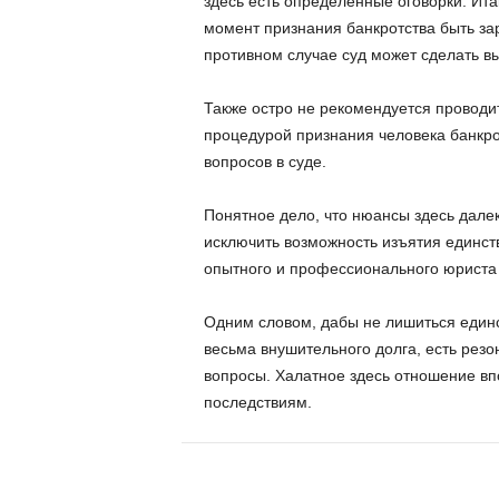
здесь есть определенные оговорки. Ита
момент признания банкротства быть за
противном случае суд может сделать выв
Также остро не рекомендуется проводи
процедурой признания человека банкро
вопросов в суде.
Понятное дело, что нюансы здесь далек
исключить возможность изъятия единств
опытного и профессионального юриста 
Одним словом, дабы не лишиться единс
весьма внушительного долга, есть рез
вопросы. Халатное здесь отношение вп
последствиям.