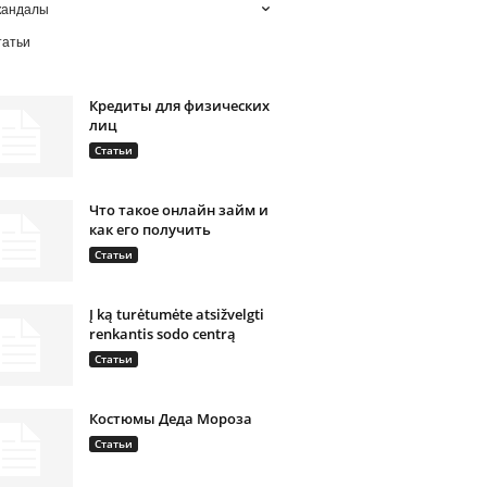
кандалы
татьи
Кредиты для физических
лиц
Статьи
Что такое онлайн займ и
как его получить
Статьи
Į ką turėtumėte atsižvelgti
renkantis sodo centrą
Статьи
Костюмы Деда Мороза
Статьи