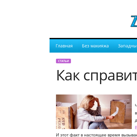
Главная
Без макияжа
Западны
СТАТЬИ
Как справит
Ч
д
В
И этот факт в настоящее время вызывае