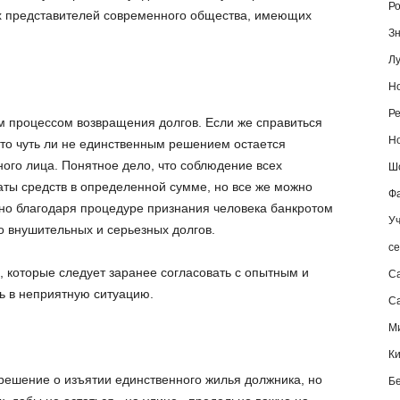
Ро
их представителей современного общества, имеющих
Зн
Лу
Но
Ре
м процессом возвращения долгов. Если же справиться
Но
 то чуть ли не единственным решением остается
ого лица. Понятное дело, что соблюдение всех
Шо
ты средств в определенной сумме, но все же можно
Фа
но благодаря процедуре признания человека банкротом
Уч
о внушительных и серьезных долгов.
се
в, которые следует заранее согласовать с опытным и
С
 в неприятную ситуацию.
Са
М
К
 решение о изъятии единственного жилья должника, но
Б