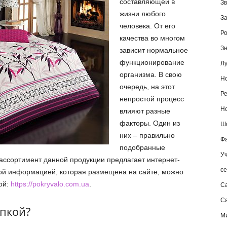
составляющей в
Зв
жизни любого
За
человека. От его
Ро
качества во многом
Зн
зависит нормальное
функционирование
Лу
организма. В свою
Но
очередь, на этот
Ре
непростой процесс
Но
влияют разные
факторы. Один из
Шо
них – правильно
Фа
подобранные
Уч
ассортимент данной продукции предлагает интернет-
се
ной информацией, которая размещена на сайте, можно
ой:
https://pokryvalo.com.ua
.
С
Са
упкой?
М