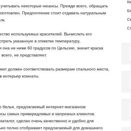
К
 учитывать некоторые нюансы. Прежде всего, обращать
Б
изготовлен. Предпочтение стоит отдавать натуральным
лк.
С
С
ство используемых красителей. Вычислить его
отреть указанную в этикетке температуру,
 она не ниже 60 градусов по Цельсию, значит краска
 всего, не представляет.
ект должен соответствовать размерам спального места,
в интерьер комнаты.
о белья, предлагаемый интернет-магазином
росы самых привередливых и капризных клиентов.
аталог, сделан очень качественно и удобно для
льно полно отображает предлагаемый для домашнего