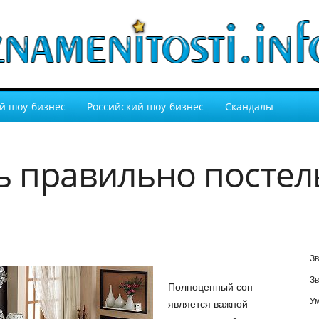
й шоу-бизнес
Российский шоу-бизнес
Скандалы
ь правильно посте
Зв
Зв
Полноценный сон
У
является важной