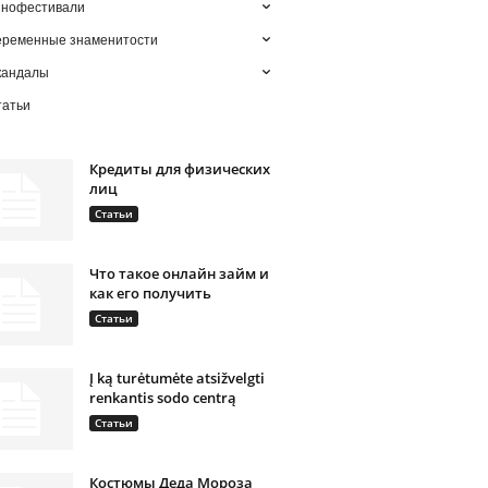
инофестивали
еременные знаменитости
кандалы
татьи
Кредиты для физических
лиц
Статьи
Что такое онлайн займ и
как его получить
Статьи
Į ką turėtumėte atsižvelgti
renkantis sodo centrą
Статьи
Костюмы Деда Мороза