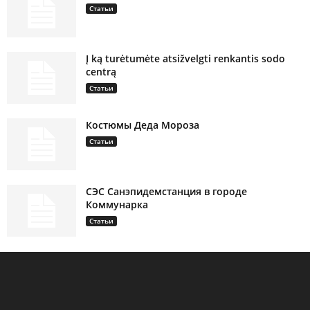
Статьи
Į ką turėtumėte atsižvelgti renkantis sodo
centrą
Статьи
Костюмы Деда Мороза
Статьи
СЭС Санэпидемстанция в городе
Коммунарка
Статьи