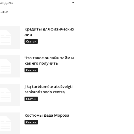
кандалы
татьи
Кредиты для физических
лиц
Статьи
Что такое онлайн займ и
как его получить
Статьи
Į ką turėtumėte atsižvelgti
renkantis sodo centrą
Статьи
Костюмы Деда Мороза
Статьи