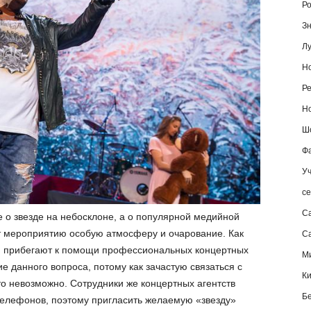
Ро
Зн
Лу
Но
Ре
Но
Шо
Фа
Уч
се
С
не о звезде на небосклоне, а о популярной медийной
т мероприятию особую атмосферу и очарование. Как
Са
, прибегают к помощи профессиональных концертных
М
е данного вопроса, потому как зачастую связаться с
К
 невозможно. Сотрудники же концертных агентств
Б
телефонов, поэтому пригласить желаемую «звезду»