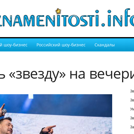
й шоу-бизнес
Российский шоу-бизнес
Скандалы
ь «звезду» на вечер
Зв
Зв
У
Зв
За