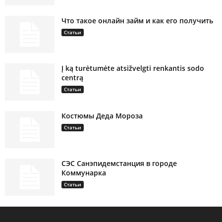
Что такое онлайн займ и как его получить
Статьи
Į ką turėtumėte atsižvelgti renkantis sodo
centrą
Статьи
Костюмы Деда Мороза
Статьи
СЭС Санэпидемстанция в городе
Коммунарка
Статьи