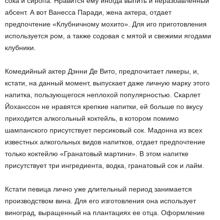
сока и сиропа. Нравится ему иногда выпить и неразбавленный
абсент. А вот Ванесса Паради, жена актера, отдает
предпочтение «Клубничному мохито». Для иго приготовления
используется ром, а также содовая с мятой и свежими ягодами
клубники.
Комедийный актер Дэнни Де Вито, предпочитает ликеры, и,
кстати, на данный момент, выпускает даже личную марку этого
напитка, пользующегося неплохой популярностью. Скарлет
Йоханссон не нравятся крепкие напитки, ей больше по вкусу
приходится алкогольный коктейль, в котором помимо
шампанского присутствует персиковый сок. Мадонна из всех
известных алкогольных видов напитков, отдает предпочтение
только коктейлю «Гранатовый мартини». В этом напитке
присутствует три ингредиента, водка, гранатовый сок и лайм.
Кстати певица лично уже длительный период занимается
производством вина. Для его изготовления она использует
виноград, выращенный на плантациях ее отца. Оформление