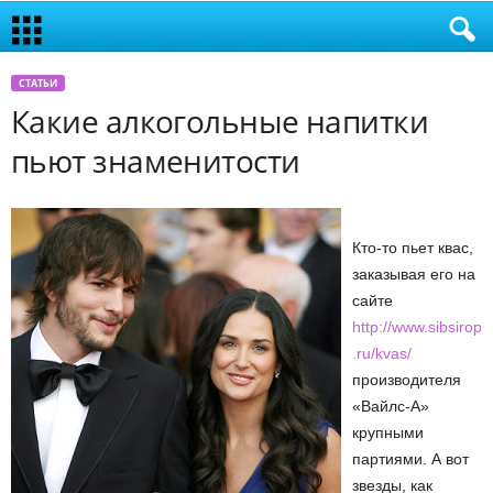
СТАТЬИ
Какие алкогольные напитки
пьют знаменитости
Кто-то пьет квас,
заказывая его на
сайте
http://www.sibsirop
.ru/kvas/
производителя
«Вайлс-А»
крупными
партиями. А вот
звезды, как