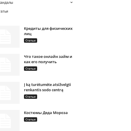
кандалы
татьи
Кредиты для физических
лиц
Статьи
Что такое онлайн займ и
как его получить
Статьи
Į ką turėtumėte atsižvelgti
renkantis sodo centrą
Статьи
Костюмы Деда Мороза
Статьи