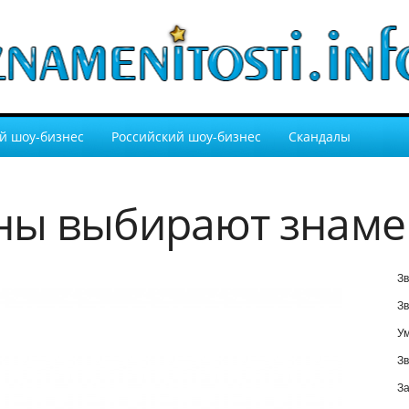
й шоу-бизнес
Российский шоу-бизнес
Скандалы
ны выбирают знаме
Зв
Зв
У
Зв
За