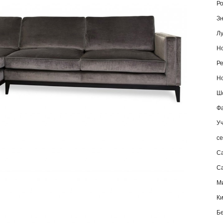
Ро
Зн
Лу
Но
Ре
Но
Шо
Фа
Уч
се
С
Са
М
К
Б