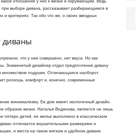
, какое отношение у них к жизни и окружающим. Ведь
я при выборе дивана, рассказывает разбирающимся в
 и критериях. Так обо что же, о своих звездных
т диваны
рекали, что у нее совершено, нет вкуса. Но как
ны. Знаменитый дизайнер отдал предпочтение дивану
и множеством подушек. Отличающаяся наоборот
ет роскошь, комфорт и, конечно, современные
ение минимализму. Ее дом имеет экологичный дизайн.
 ее образом жизни. Наталья Водянова, является не лишь
ее пятеро детей, ее жилье выполнено в классическом
 диван отличается внушительными размерами и
льшая, и места на таком мягком и удобном диване