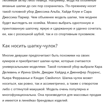
любимый актер либо певица. Например, мода на объемные
вязаные шапки до сих пор сохранилась. По-прежнему носит
такой головной убор Джессика Альба, Хайди Клум и Сара
Джессика Паркер. Чем объемнее модель шапки, тем моднее
будет выглядеть ее хозяйка. Можно выбрать однотонную и
принтованную шапочку, яркую и сдержанную и удачно сочетать
ее, как с роскошной шубой, так и со спортивным пуховиком.
Как носить шапку-чулок?
Многие девушки предпочитают быть похожими на своих
кумиров и приобретают шапки-чулки, которые считаются
универсальными моделями. Такой головной убор выбрали Кара
Делевинь и Ирина Шейк, Джиджи Хайдид и Дженифер Лоуренс,
Кьяра Феррааньи и Кэндис Свейнпол. Шапка-чулок может
носиться, как ровно, так и ассиметрично, а также с отворотом
либо с оттянутой макушкой. Модель очень популярна и
многофункциональна. Она производится для массовых продаж
и имеется в линейках брендовых изделий.