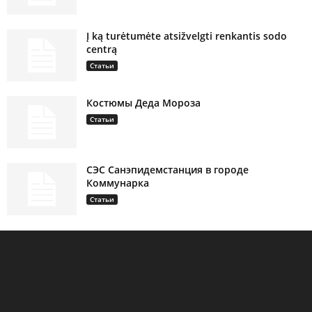
Į ką turėtumėte atsižvelgti renkantis sodo
centrą
Статьи
Костюмы Деда Мороза
Статьи
СЭС Санэпидемстанция в городе
Коммунарка
Статьи