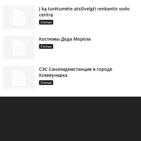
Į ką turėtumėte atsižvelgti renkantis sodo
centrą
Статьи
Костюмы Деда Мороза
Статьи
СЭС Санэпидемстанция в городе
Коммунарка
Статьи