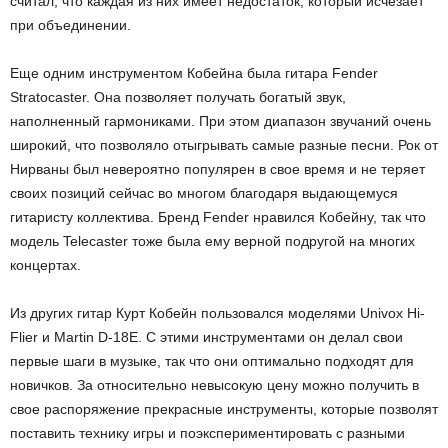
считал, что каждая из них имеет недостаток, который исчезает
при объединении.
Еще одним инструментом Кобейна была гитара Fender
Stratocaster. Она позволяет получать богатый звук,
наполненный гармониками. При этом диапазон звучаний очень
широкий, что позволяло отыгрывать самые разные песни. Рок от
Нирваны был невероятно популярен в свое время и не теряет
своих позиций сейчас во многом благодаря выдающемуся
гитаристу коллектива. Бренд Fender нравился Кобейну, так что
модель Telecaster тоже была ему верной подругой на многих
концертах.
Из других гитар Курт Кобейн пользовался моделями Univox Hi-
Flier и Martin D-18E. С этими инструментами он делал свои
первые шаги в музыке, так что они оптимально подходят для
новичков. За относительно невысокую цену можно получить в
свое распоряжение прекрасные инструменты, которые позволят
поставить технику игры и поэкспериментировать с разными