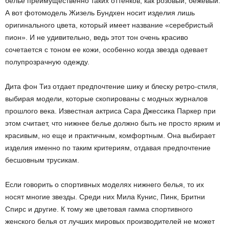
белье преимущественно таких оттенков, как розовый, бежевый.
А вот фотомодель Жизель Бундхен носит изделия лишь
оригинального цвета, который имеет название «серебристый
пион». И не удивительно, ведь этот тон очень красиво
сочетается с тоном ее кожи, особенно когда звезда одевает
полупрозрачную одежду.
Дита фон Тиз отдает предпочтение шику и блеску ретро-стиля,
выбирая модели, которые скопированы с модных журналов
прошлого века. Известная актриса Сара Джессика Паркер при
этом считает, что нижнее белье должно быть не просто ярким и
красивым, но еще и практичным, комфортным. Она выбирает
изделия именно по таким критериям, отдавая предпочтение
бесшовным трусикам.
Если говорить о спортивных моделях нижнего белья, то их
носят многие звезды. Среди них Мила Кунис, Пинк, Бритни
Спирс и другие. К тому же цветовая гамма спортивного
женского белья от лучших мировых производителей не может