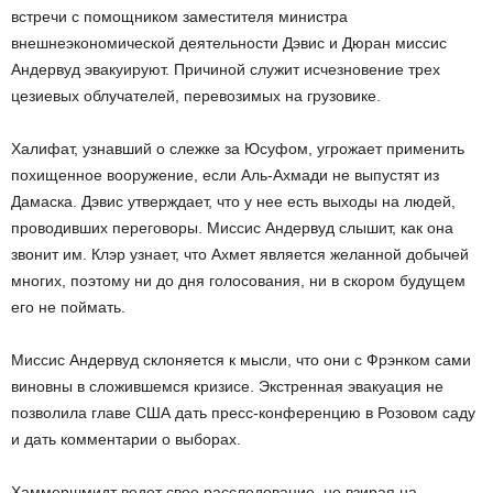
встречи с помощником заместителя министра
внешнеэкономической деятельности Дэвис и Дюран миссис
Андервуд эвакуируют. Причиной служит исчезновение трех
цезиевых облучателей, перевозимых на грузовике.
Халифат, узнавший о слежке за Юсуфом, угрожает применить
похищенное вооружение, если Аль-Ахмади не выпустят из
Дамаска. Дэвис утверждает, что у нее есть выходы на людей,
проводивших переговоры. Миссис Андервуд слышит, как она
звонит им. Клэр узнает, что Ахмет является желанной добычей
многих, поэтому ни до дня голосования, ни в скором будущем
его не поймать.
Миссис Андервуд склоняется к мысли, что они с Фрэнком сами
виновны в сложившемся кризисе. Экстренная эвакуация не
позволила главе США дать пресс-конференцию в Розовом саду
и дать комментарии о выборах.
Хаммершмидт ведет свое расследование, не взирая на