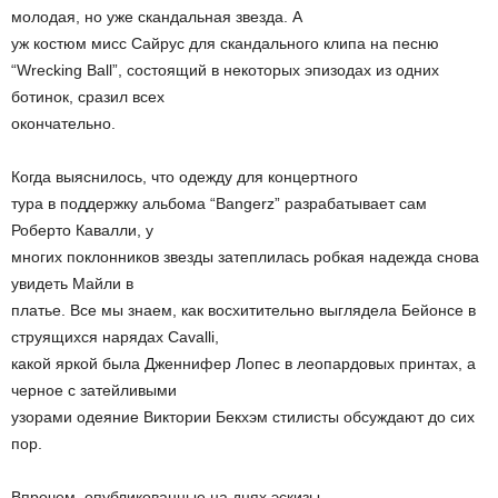
молодая, но уже скандальная звезда. А
уж костюм мисс Сайрус для скандального клипа на песню
“Wrecking Ball”, состоящий в некоторых эпизодах из одних
ботинок, сразил всех
окончательно.
Когда выяснилось, что одежду для концертного
тура в поддержку альбома “Bangerz” разрабатывает сам
Роберто Кавалли, у
многих поклонников звезды затеплилась робкая надежда снова
увидеть Майли в
платье. Все мы знаем, как восхитительно выглядела Бейонсе в
струящихся нарядах Cavalli,
какой яркой была Дженнифер Лопес в леопардовых принтах, а
черное с затейливыми
узорами одеяние Виктории Бекхэм стилисты обсуждают до сих
пор.
Впрочем, опубликованные на днях эскизы