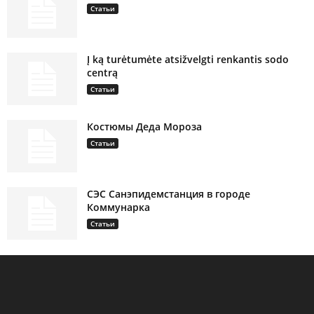
Статьи
Į ką turėtumėte atsižvelgti renkantis sodo
centrą
Статьи
Костюмы Деда Мороза
Статьи
СЭС Санэпидемстанция в городе
Коммунарка
Статьи